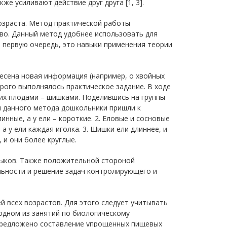
же усиливают действие друг друга [1, 3].
озраста. Метод практической работы
во. Данный метод удобнее использовать для
В первую очередь, это навыки применения теории
есена новая информация (например, о хвойных
рого выполнялось практическое задание. В ходе
 их плодами – шишками. Поделившись на группы
и данного метода дошкольники пришли к
инные, а у ели – короткие. 2. Еловые и сосновые
а у ели каждая иголка. 3. Шишки ели длиннее, и
и они более круглые.
выков. Также положительной стороной
льности и решение задач контролирующего и
 всех возрастов. Для этого следует учитывать
одном из занятий по биологическому
предложено составление упрощенных пищевых