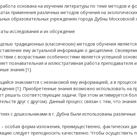
работа основана на изучении литературы по теме методов и фо
татах применения различных методов обучения на экологически
ьных образовательных учреждениях города Дубны Московской об
аты исследования и их обсуждение
целью традиционных (классических) методов обучения являетс
оставление ему актуальной информации о дисциплине. Своеврем
ствии с возрастными особенностями является успешной осново
ляет познавательная и иллюстративная работа преподавателя 
ные знания [1].
щийся знакомится с незнакомой ему информацией, а в процессе
ждения [1]. Приобретенные знания возможно использовать на п
т решать соответствующие задачи. При этом активируется бол
ельств друг с другом). Данный процесс связан с тем, что знани
тиях с дошкольниками в г. Дубна были использованы различны
 – особая форма изложения, преимущественно, фактических дан
ацию следует преподносить качественно. Чтобы осуществить п