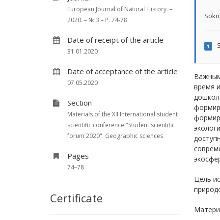
European Journal of Natural History. –
Soko
2020. – № 3 – P. 74-78
Date of receipt of the article
S
1
31.01.2020
Date of acceptance of the article
Важным 
07.05.2020
время 
дошколь
Section
формиро
Materials of the XII International student
формир
scientific conference "Student scientific
экологи
forum 2020". Geographic sciences
доступ
соврем
Pages
экосфер
74–78
Цель и
природо
Certificate
Матери