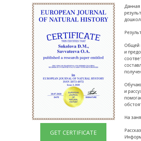
Данная 
резуль
дошкол
Результ
Общей 
и пред
соответ
состав
получен
Обучаю
и рассу
помогае
обстоят
На заня
Рассказ
GET CERTIFICATE
Информ