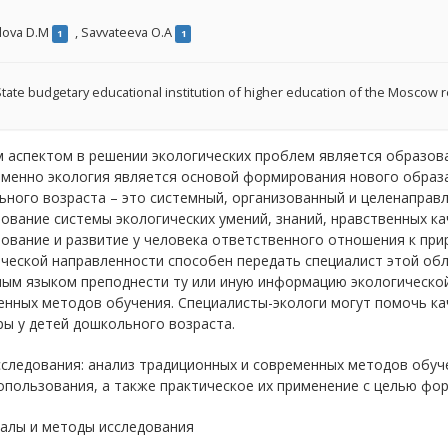
lova D.M
,
Savvateeva O.A
1
1
tate budgetary educational institution of higher education of the Moscow r
аспектом в решении экологических проблем является образова
именно экология является основой формирования нового образа
ного возраста – это системный, организованный и целенаправл
вание системы экологических умений, знаний, нравственных кач
ование и развитие у человека ответственного отношения к при
ческой направленности способен передать специалист этой обл
ным языком преподнести ту или иную информацию экологическо
енных методов обучения. Специалисты-экологи могут помочь к
ы у детей дошкольного возраста.
сследования: анализ традиционных и современных методов обуч
пользования, а также практическое их применение с целью фор
алы и методы исследования