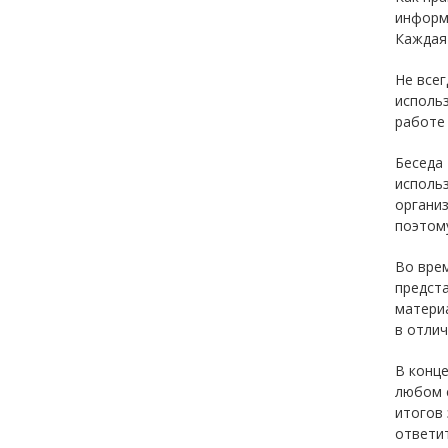
информ
Каждая
Не всег
использ
работе 
Беседа 
использ
организ
поэтому
Во врем
предста
материа
в отлич
В конце
любом 
итогов 
ответит