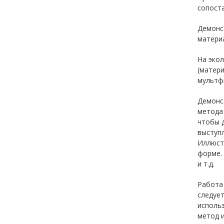
сопоста
Демонс
матери
На экол
(матери
мультфи
Демонст
метода
чтобы 
выступл
Иллюстр
форме. 
и т.д.
Работа
следует
использ
метод и