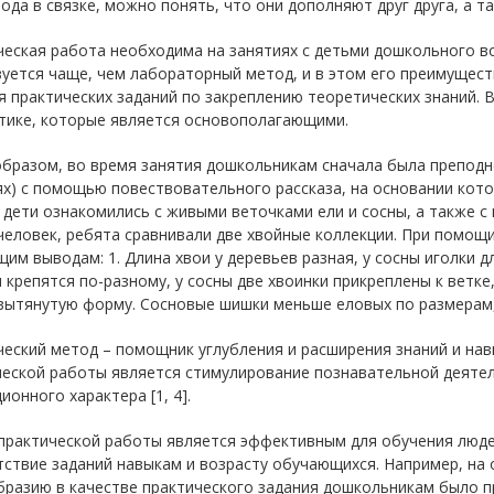
ода в связке, можно понять, что они дополняют друг друга, а так
ческая работа необходима на занятиях с детьми дошкольного в
уется чаще, чем лабораторный метод, и в этом его преимущест
 практических заданий по закреплению теоретических знаний. 
ктике, которые является основополагающими.
образом, во время занятия дошкольникам сначала была преподн
х) с помощью повествовательного рассказа, на основании кото
дети ознакомились с живыми веточками ели и сосны, а также с
человек, ребята сравнивали две хвойные коллекции. При помощ
им выводам: 1. Длина хвои у деревьев разная, у сосны иголки дл
 крепятся по-разному, у сосны две хвоинки прикреплены к ветке, 
вытянутую форму. Сосновые шишки меньше еловых по размерам, 
ческий метод – помощник углубления и расширения знаний и на
ческой работы является стимулирование познавательной деяте
ионного характера [1, 4].
рактической работы является эффективным для обучения людей
ствие заданий навыкам и возрасту обучающихся. Например, на 
бразию в качестве практического задания дошкольникам было 