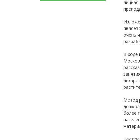
личная 
препод
Изложе
являет
очень 
разраб
В ходе
Москов
рассказ
занятия
лекарст
растите
Метод р
дошколь
более г
населен
матери
Как пра