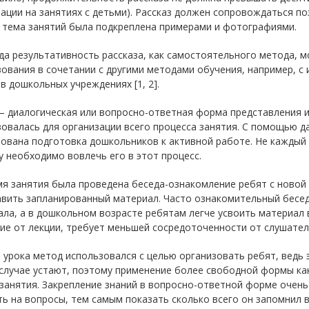
ации на занятиях с детьми). Рассказ должен сопровождаться п
 тема занятий была подкреплена примерами и фотографиями.
да результативность рассказа, как самостоятельного метода, 
ования в сочетании с другими методами обучения, например, с
в дошкольных учреждениях [1, 2].
– диалогическая или вопросно-ответная форма представления ин
овалась для организации всего процесса занятия. С помощью д
ована подготовка дошкольников к активной работе. Не каждый 
 необходимо вовлечь его в этот процесс.
я занятия была проведена беседа-ознакомление ребят с новой
вить запланированный материал. Часто ознакомительный бесед
ла, а в дошкольном возрасте ребятам легче усвоить материал 
ие от лекции, требует меньшей сосредоточенности от слушател
 урока метод использовался с целью организовать ребят, ведь э
случае устают, поэтому применение более свободной формы как
занятия. Закрепление знаний в вопросно-ответной форме очень
ь на вопросы, тем самым показать сколько всего он запомнил в