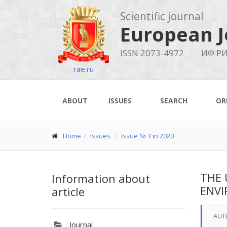
Scientific journal
European J
ISSN 2073-4972
ИФ РИ
rae.ru
ABOUT
ISSUES
SEARCH
OR
Home
Issues
Issue № 3 in 2020
THE 
Information about
ENVI
article
AUT
Journal