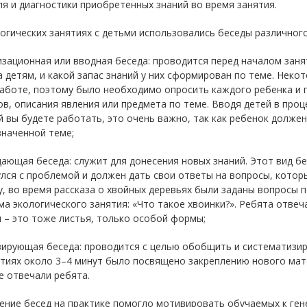
я и диагностики приобретенных знаний во время занятия.
огических занятиях с детьми использовались беседы различного 
изационная или вводная беседа: проводится перед началом заня
 детям, и какой запас знаний у них сформирован по теме. Неко
работе, поэтому было необходимо опросить каждого ребенка и
в, описания явления или предмета по теме. Вводя детей в проц
й вы будете работать, это очень важно, так как ребенок долж
значенной теме;
ающая беседа: служит для донесения новых знаний. Этот вид б
лся с проблемой и должен дать свои ответы на вопросы, котор
, во время рассказа о хвойных деревьях были заданы вопросы п
а экологического занятия: «Что такое хвоинки?». Ребята отвеча
 – это тоже листья, только особой формы;
езирующая беседа: проводится с целью обобщить и систематизи
тиях около 3–4 минут было посвящено закреплению нового мат
е отвечали ребята.
ение бесед на практике помогло мотивировать обучаемых к ген