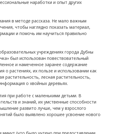
фессиональные наработки и опыт других
ания в методе рассказа. Не мало важным
чения, чтобы наглядно показать материал,
рмации и помочь им научиться правильно
образовательных учреждениях города Дубны
чка» был использован повествовательный
еленное и намеченное заранее содержание
я о растениях, их пользе и использовании как
ая растительность, лесная растительность,
 информация о хвойных деревьях.
тия при работе с маленькими детьми. В
тельств и знаний, их умственные способности
мышление развито лучше, чем у взрослого
занятий было выявлено хорошее усвоение нового
 минут (что было учтено при предоставлении