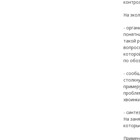
контрол
На экол
- орган
понятна
такой 
вопросо
которо
по обо
- сообщ
столкну
примеру
проблем
хвоинки
- синт
На заня
которы
Примен