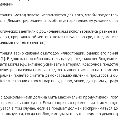
влений.
трация (метод показа) используется для того, чтобы предоста
ала. Демонстрирование способствует зрительному усвоению пр
огических занятиях с дошкольниками использовались разные в
алов, природных объектов), показ визуальных средств демонст
льмов по теме занятия).
рация тесно связана с методом иллюстрации, однако его прин
 [1]. В дошкольных образовательных учреждениях необходимо
дети могли эффективно усваивать материал. Красочное предст
ения рассказчика помогает сделать акцент именно на тех моме
ацией принято считать демонстрацию явлений, процессов и об
К иллюстрации относят картины, репродукции, диаграммы, графи
 с дошкольниками должна быть максимально продуктивной, поэ
 применять совокупно. Если говорить о применении этих метод
уется в том случае, если ее предмет должен восприниматься д
спользуется, когда необходимо указать суть предмета демонстр