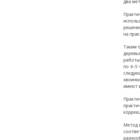
два мет
Практи
использ
решения
на пра
Таким 
деревья
работы 
по 4–5 
следующ
хвоинки
имеют 
Практи
практи
коррекц
Метод п
соответ
разноо