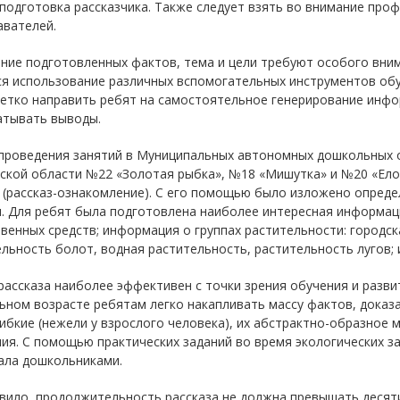
подготовка рассказчика. Также следует взять во внимание про
авателей.
ние подготовленных фактов, тема и цели требуют особого вним
ся использование различных вспомогательных инструментов обу
четко направить ребят на самостоятельное генерирование инфо
атывать выводы.
 проведения занятий в Муниципальных автономных дошкольных 
ской области №22 «Золотая рыбка», №18 «Мишутка» и №20 «Ело
 (рассказ-ознакомление). С его помощью было изложено опред
. Для ребят была подготовлена наиболее интересная информаци
венных средств; информация о группах растительности: городск
льность болот, водная растительность, растительность лугов;
ассказа наиболее эффективен с точки зрения обучения и разви
ном возрасте ребятам легко накапливать массу фактов, доказа
ибкие (нежели у взрослого человека), их абстрактно-образное 
ия. С помощью практических заданий во время экологических 
ала дошкольниками.
вило, продолжительность рассказа не должна превышать десяти