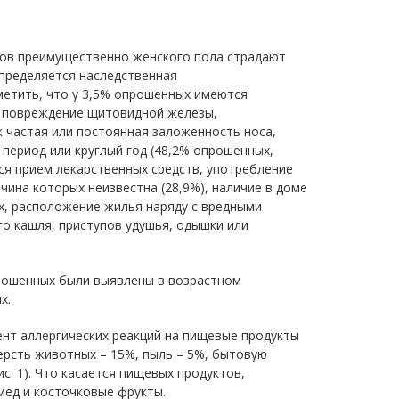
тов преимущественно женского пола страдают
пределяется наследственная
метить, что у 3,5% опрошенных имеются
е повреждение щитовидной железы,
к частая или постоянная заложенность носа,
й период или круглый год (48,2% опрошенных,
ся прием лекарственных средств, употребление
ичина которых неизвестна (28,9%), наличие в доме
х, расположение жилья наряду с вредными
го кашля, приступов удушья, одышки или
прошенных были выявлены в возрастном
х.
ент аллергических реакций на пищевые продукты
шерсть животных – 15%, пыль – 5%, бытовую
ис. 1). Что касается пищевых продуктов,
мед и косточковые фрукты.