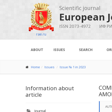
Scientific journal
European J
ISSN 2073-4972
ИФ РИ
rae.ru
ABOUT
ISSUES
SEARCH
OR
Home
Issues
Issue № 1 in 2023
COMP
Information about
AMO
article
AUT
Journal