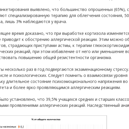
анкетирования выявлено, что большинство опрошенных (65%), 
яют специализированную терапию для облегчения состояния, 5
а, лишь 3% наблюдаются у врача.
ящее время доказано, что при выработке кортизола изменяется
е приводит к обострению аллергической реакции. Этим можно 
ов, страдающих приступами астмы, к терапии глюкокортикоидам
ческих реакций, при этом избавление от него или уменьшение 
ствовать повышению общей резистентности организма.
ы несколько раз в год подвергаются экзаменационному стрессу
исле и психологических. Следует помнить о взаимосвязи уровня
ьку длительное состояние психоэмоционального напряжения во 
тета и более ярко проявляющимся аллергическим реакциям.
ыло установлено, что 39,5% учащихся средних и старших клас
ными проявлениями аллергических реакций. Наследственный ана