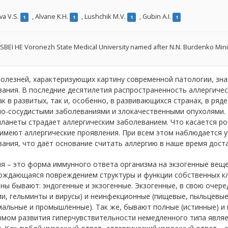
va V.S.
,
Alvane K.H.
,
Lushchik M.V.
,
Gubin A.I.
1
1
1
1
SBEI HE Voronezh State Medical University named after N.N. Burdenko Minis
болезней, характеризующих картину современной патологии, зн
ания. В последние десятилетия распространенность аллергиче
ак в развитых, так и, особенно, в развивающихся странах, в ря
но-сосудистыми заболеваниями и злокачественными опухолями. 
ланеты страдает аллергическим заболеванием. Что касается рос
 имеют аллергические проявления. При всем этом наблюдается 
ания, что даёт основание считать аллергию в наше время дос
я – это форма иммунного ответа организма на экзогенные веще
ждающаяся повреждением структуры и функции собственных клет
ны бывают: эндогенные и экзогенные. Экзогенные, в свою очере
и, гельминты и вирусы) и неинфекционные (пищевые, пыльцевые
альные и промышленные). Так же, бывают полные (истинные) и 
мом развития гиперчувствительности немедленного типа являе