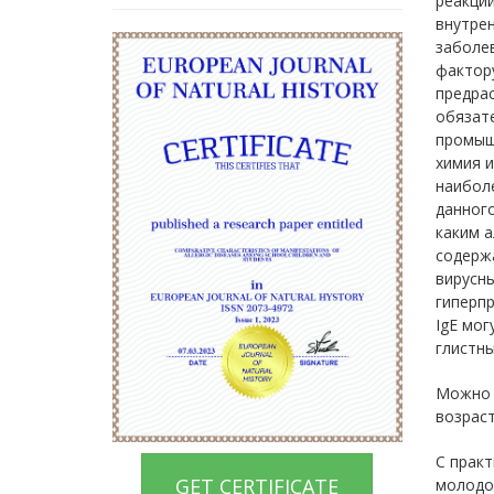
реакции
внутрен
заболев
фактор
предра
обязате
промышл
химия и
наиболе
данного
каким а
содержа
вирусны
гиперпр
IgE мог
глистны
Можно п
возраст
С прак
GET CERTIFICATE
молодог