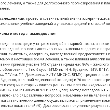
ого лечения, а также для долгосрочного прогнозирования и пл
вания.
сследования:
провести сравнительный анализ аллергических з
иональных учебных заведений и учащихся средней и старшей ш
иалы и методы исследования
веден опрос среди учащихся средней и старшей школы, а также
 заведений. Вопросы анкетирования включали сведения о возр
ния, симптомах, аллергенах, наследственной предрасположенн
емом в настоящее время лечении, а также влиянии аллергии на
вании приняли участие 143 студента (среди них: 86% – женского
 образования с 1 по 6 курс (ВГМУ им. Н.Н. Бурденко, ВГУ, ВГ
та, ТГУ им. Г.Р. Державина, НИТУ МИСИС, БГМУ), среднего проф
. Бурденко, Кольский медицинский колледж) и 76 школьников (сре
я в средних и старших классах (МБОУ Гимназия им. Академика 
ИОП», ГБОУ Гимназия №1 г. Карабулак). Метод исследования – 
 включало ряд различных вопросов, нацеленных на выявление 
ка статистических данных осуществлялась с применением пакет
ельных показателей (%). Достоверность полученных результат