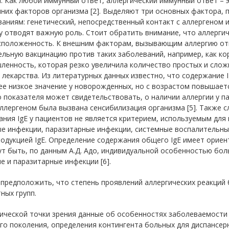
. Как любой иммунный ответ, аллергический иммунный ответ – 
них факторов организма [2]. Выделяют три основных фактора, 
аниям: генетический, непосредственный контакт с аллергеном 
у отводят важную роль. Стоит обратить внимание, что аллерги
сположенность. К внешним факторам, вызывающим аллергию отн
льную вакцинацию против таких заболеваний, например, как кор
енность, которая резко увеличила количество простых и сложн
 лекарства. Из литературных данных известно, что содержание I
е низкое значение у новорожденных, но с возрастом повышается
 показателя может свидетельствовать, о наличии аллергии у па
ллергеном была вызвана сенсибилизация организма [5]. Также 
ния IgE у пациентов не является критерием, используемым для
е инфекции, паразитарные инфекции, системные воспалительные
одукцией IgE. Определение содержания общего IgE имеет орие
ут быть, по данным А.Д. Адо, индивидуальной особенностью бол
е и паразитарные инфекции [6].
редположить, что степень проявлений аллергических реакций 
ных групп.
тической точки зрения данные об особенностях заболеваемости
о поколения, определения контингента больных для диспансерн