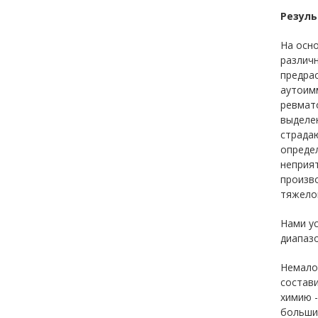
Резуль
На осн
различ
предрас
аутоим
ревмато
выделен
страдаю
определ
неприят
произво
тяжелог
Нами у
диапазо
Немалов
состави
химию -
больши