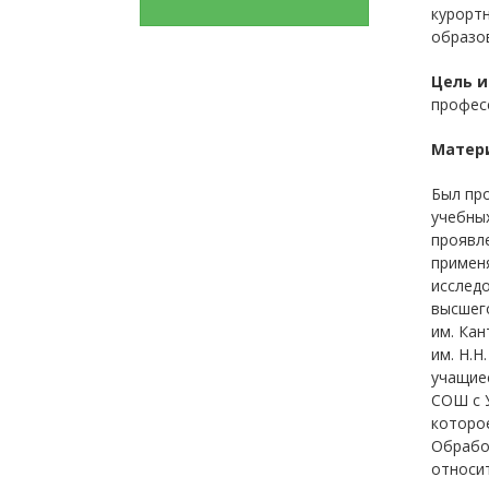
курортн
образо
Цель и
професс
Матер
Был про
учебных
проявле
применя
исследо
высшего
им. Кан
им. Н.Н
учащиес
СОШ с У
которое
Обработ
относит