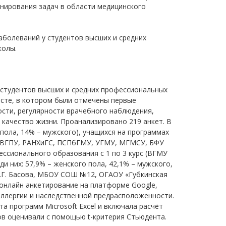
анирования задач в области медицинского
аболеваний у студентов высших и средних
колы.
 студентов высших и средних профессиональных
асте, в котором были отмечены первые
ости, регулярности врачебного наблюдения,
 качество жизни. Проанализировано 219 анкет. В
 пола, 14% – мужского), учащихся на программах
ТУ, ВГПУ, РАНХиГС, ПСПбГМУ, УГМУ, МГМСУ, БФУ
ессионального образования с 1 по 3 курс (ВГМУ
ди них: 57,9% – женского пола, 42,1% – мужского,
Н.Г. Басова, МБОУ СОШ №12, ОГАОУ «Губкинская
онлайн анкетирование на платформе Google,
аллергии и наследственной предрасположенности.
а программ Microsoft Excel и включала расчёт
ов оценивали с помощью t-критерия Стьюдента.