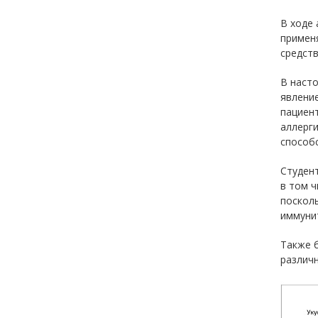
В ходе 
примен
средств
В насто
явлени
пациент
аллерги
способ
Студент
в том ч
поскол
иммуни
Также б
различ