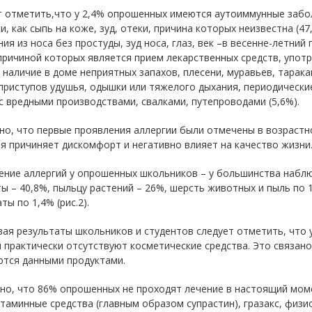
т отметить,что у 2,4% опрошенных имеются аутоиммунные забол
и, как сыпь на коже, зуд, отеки, причина которых неизвестна (4
ия из носа без простуды, зуд носа, глаз, век –в весенне-летний 
причиной которых является прием лекарственных средств, упо
, наличие в доме неприятных запахов, плесени, муравьев, тара
приступов удушья, одышки или тяжелого дыхания, периодические
с вредными производствами, свалками, путепроводами (5,6%).
о, что первые проявления аллергии были отмечены в возрастно
я причиняет дискомфорт и негативно влияет на качество жизни
ение аллергий у опрошенных школьников – у большинства наблю
ы – 40,8%, пыльцу растений – 26%, шерсть животных и пыль по 
ты по 1,4% (рис.2).
ая результаты школьников и студентов следует отметить, что 
 практически отсутствуют косметические средства. Это связан
ются данными продуктами.
но, что 86% опрошенных не проходят лечение в настоящий моме
таминные средства (главным образом супрастин), гразакс, физ