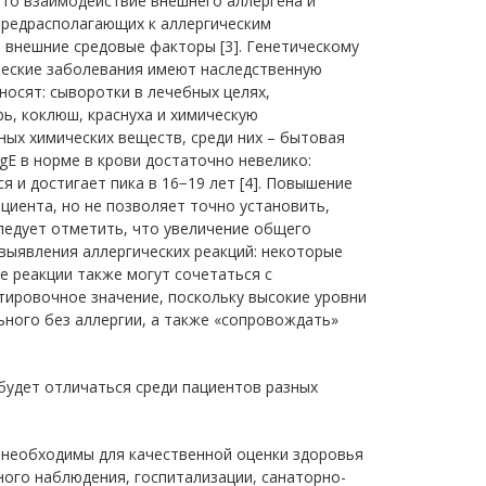
это взаимодействие внешнего аллергена и
предрасполагающих к аллергическим
и внешние средовые факторы [3]. Генетическому
ческие заболевания имеют наследственную
осят: сыворотки в лечебных целях,
ь, коклюш, краснуха и химическую
ых химических веществ, среди них – бытовая
gE в норме в крови достаточно невелико:
 и достигает пика в 16−19 лет [4]. Повышение
циента, но не позволяет точно установить,
следует отметить, что увеличение общего
 выявления аллергических реакций: некоторые
 реакции также могут сочетаться с
нтировочное значение, поскольку высокие уровни
ьного без аллергии, а также «сопровождать»
будет отличаться среди пациентов разных
 необходимы для качественной оценки здоровья
ого наблюдения, госпитализации, санаторно-