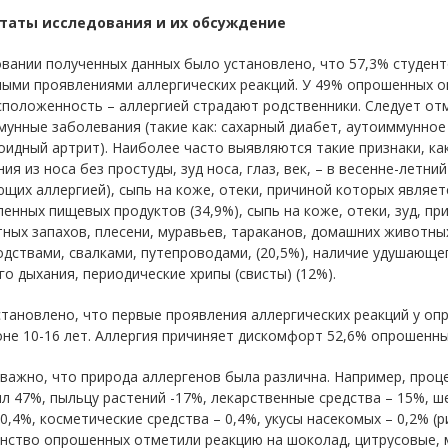
таты исследования и их обсуждение
овании полученных данных было установлено, что 57,3% студен
ными проявлениями аллергических реакций. У 49% опрошенных о
положенность – аллергией страдают родственники. Следует от
мунные заболевания (такие как: сахарный диабет, аутоиммунно
идный артрит). Наиболее часто выявляются такие признаки, ка
ия из носа без простуды, зуд носа, глаз, век, – в весенне-летни
щих аллергией), сыпь на коже, отеки, причиной которых являет
енных пищевых продуктов (34,9%), сыпь на коже, отеки, зуд, пр
ных запахов, плесени, муравьев, тараканов, домашних животны
дствами, свалками, путепроводами, (20,5%), наличие удушающе
о дыхания, периодические хрипы (свисты) (12%).
становлено, что первые проявления аллергических реакций у о
не 10-16 лет. Аллергия причиняет дискомфорт 52,6% опрошенны
ажно, что природа аллергенов была различна. Например, проц
л 47%, пыльцу растений -17%, лекарственные средства – 15%, 
0,4%, косметические средства – 0,4%, укусы насекомых – 0,2% (р
нство опрошенных отметили реакцию на шоколад, цитрусовые, 