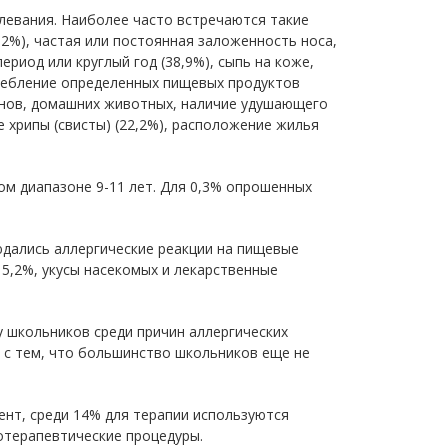
евания. Наиболее часто встречаются такие
7,2%), частая или постоянная заложенность носа,
период или круглый год (38,9%), сыпь на коже,
требление определенных пищевых продуктов
канов, домашних животных, наличие удушающего
 хрипы (свисты) (22,2%), расположение жилья
м диапазоне 9-11 лет. Для 0,3% опрошенных
.
дались аллергические реакции на пищевые
15,2%, укусы насекомых и лекарственные
у школьников среди причин аллергических
о с тем, что большинство школьников еще не
нт, среди 14% для терапии используются
иотерапевтические процедуры.