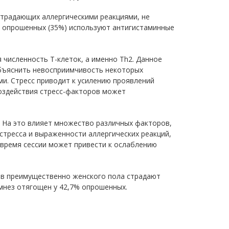
страдающих аллергическими реакциями, не
0 опрошенных (35%) используют антигистаминные
 численность Т-клеток, а именно Th2. Данное
объяснить невосприимчивость некоторых
и. Стресс приводит к усилению проявлений
воздействия стресс-факторов может
. На это влияет множество различных факторов,
 стресса и выраженности аллергических реакций,
время сессии может привести к ослаблению
сов преимущественно женского пола страдают
мнез отягощен у 42,7% опрошенных.