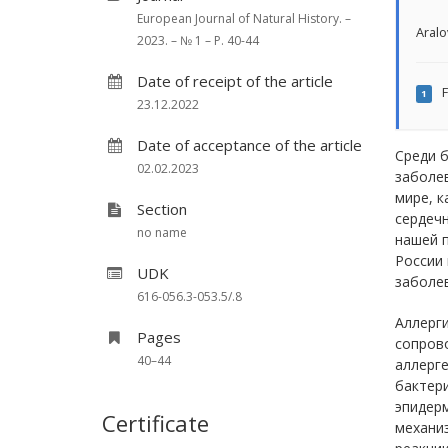
European Journal of Natural History. –
Aralo
2023. – № 1 – P. 40-44
Date of receipt of the article
F
1
23.12.2022
Date of acceptance of the article
Среди 
02.02.2023
заболев
мире, к
Section
сердеч
no name
нашей п
России
UDK
заболев
616-056.3-053.5/.8
Аллерги
Pages
сопрово
40–44
аллерге
бактери
эпидерм
Certificate
механиз