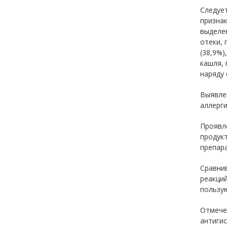
Следуе
признак
выделен
отеки, 
(38,9%)
кашля, 
наряду 
Выявлен
аллерги
Проявл
продукт
препара
Сравнив
реакций
пользу
Отмече
антигис