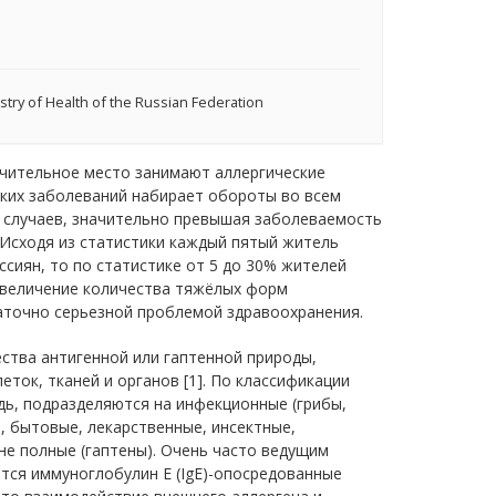
try of Health of the Russian Federation
ачительное место занимают аллергические
ских заболеваний набирает обороты во всем
де случаев, значительно превышая заболеваемость
Исходя из статистики каждый пятый житель
сиян, то по статистике от 5 до 30% жителей
увеличение количества тяжёлых форм
таточно серьезной проблемой здравоохранения.
ства антигенной или гаптенной природы,
ок, тканей и органов [1]. По классификации
дь, подразделяются на инфекционные (грибы,
, бытовые, лекарственные, инсектные,
не полные (гаптены). Очень часто ведущим
тся иммуноглобулин E (IgE)-опосредованные