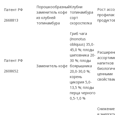
Порошкообразный
Клубни
Рост асс
Патент РФ
заменитель кофе
топинамбура
профилак
из клубней
сорт
2668813
продукто
топинамбура
скороспелка
Гриб чага
(Inonotus
obliquus) 35,0-
45,0 %; плоды
Расширен
шиповника 20-
ассортим
Патент РФ
30 %; плоды
напитков 
Заменитель кофе
боярышника
биологич
2608652
20,0-30,0 %;
ценными
корень
свойства
цикория 5,0-
13,5 %; плоды
перца черного
0,5-1,0 %
Снижение
и энергет