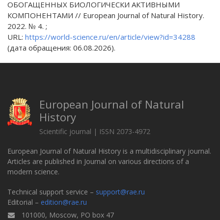
ОБОГАЩЕННЫХ БИОЛОГИЧЕСКИ АКТИВНЫМИ
КОМПОНЕНТАМИ // European Journal of Natural History.
2022. № 4. ;
URL:
https://world-science.ru/en/article/view?id=34288
(дата обращения: 06.08.2026).
European Journal of Natural
History
Scientific journal | ISSN 2073-4972
European Journal of Natural History is a multidisciplinary journal.
Articles are published in Journal on various directions of a
modern science.
Technical support service –
support@rae.ru
Editorial –
edition@rae.ru
101000, Moscow, PO box 47