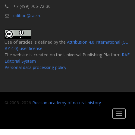
+7 (499) 705-72-30
edition@rae.ru
Use of articles is defined by the
Attribution 4.0 International (CC
BY 4.0) user license
.
The website is created on the Universal Publishing Platform
RAE
Editorial System
Personal data processing policy
© 2005–2026
Russian academy of natural history
Toggle
navigati