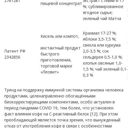
2761281
экстракт стевии 6-17
пищевой концентрат
%; сублимированное
ягодное сырье;
зеленый чай Матча
Крахмал 17-27 %;
Кисель или компот,
яблоки 3,5-7,5 %;
свекла или куркума
инстантный продукт
Патент РФ
2,0-3,5 %; сок
быстрого
2342856
сельдерея 0,5-1,0 %;
приготовления,
хлопья овсяные 1,0-
торговой марки
1,5 %; чай зеленый 0,1-
«Леовит»
0,3 %
Тренд на поддержку иммунной системы организма человека
продуктами, целенаправленно обогащёнными
биокорректирующими компонентами, особо актуален в
период пандемии COVID 19, тем более, что установлен
факт влияния кофе на С-реактивный белок [12]. При этом
преобладающей является точка зрения, что вынужденный
отказ от употребления кофе в связи с особенностями