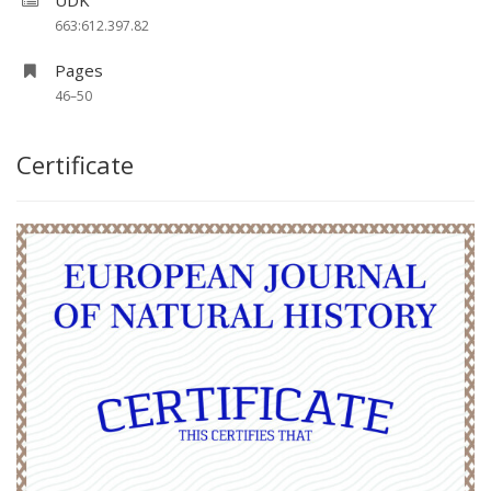
UDK
663:612.397.82
Pages
46–50
Certificate