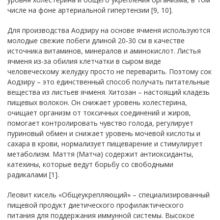
числе на фоне артериальной гипертензии [9, 10].
Для производства Аодзиру на основе ячменя используются
молодые свежие побеги длиной 20-30 см в качестве
источника витаминов, минералов и аминокислот. Листья
ячменя из-за обилия клетчатки в сыром виде
человеческому желудку просто не переварить. Поэтому сок
Аодзиру – это единственный способ получать питательные
вещества из листьев ячменя. Хитозан – настоящий кладезь
пищевых волокон. Он снижает уровень холестерина,
очищает организм от токсичных соединений и жиров,
помогает контролировать чувство голода, регулирует
пуриновый обмен и снижает уровень мочевой кислоты и
сахара в крови, нормализует пищеварение и стимулирует
метаболизм. Маття (Матча) содержит антиоксиданты,
катехины, которые ведут борьбу со свободными
радикалами [1].
Леовит кисель «Общеукрепляющий» – специализированный
пищевой продукт диетического профилактического
питания для поддержания иммунной системы. Высокое