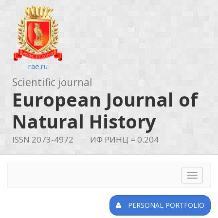
rae.ru
Scientific journal
European Journal of
Natural History
ISSN 2073-4972
ИФ РИНЦ = 0.204
Toggle
navigat
PERSONAL PORTFOLIO