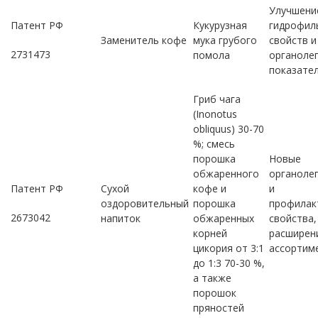
Улучшени
Патент РФ
Кукурузная
гидрофил
Заменитель кофе
мука грубого
свойств и
2731473
помола
органоле
показате
Гриб чага
(Inonotus
obliquus) 30-70
%; смесь
порошка
Новые
обжаренного
органоле
Патент РФ
Сухой
кофе и
и
оздоровительный
порошка
профилак
2673042
напиток
обжаренных
свойства,
корней
расширен
цикория от 3:1
ассортим
до 1:3 70-30 %,
а также
порошок
пряностей