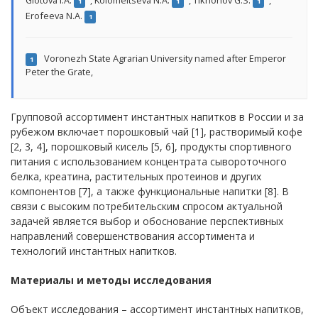
1
1
1
Erofeeva N.A.
1
Voronezh State Agrarian University named after Emperor
1
Peter the Grate,
Групповой ассортимент инстантных напитков в России и за
рубежом включает порошковый чай [1], растворимый кофе
[2, 3, 4], порошковый кисель [5, 6], продукты спортивного
питания c использованием концентрата сывороточного
белка, креатина, растительных протеинов и других
компонентов [7], а также функциональные напитки [8]. В
связи с высоким потребительским спросом актуальной
задачей является выбор и обоснование перспективных
направлений совершенствования ассортимента и
технологий инстантных напитков.
Материалы и методы исследования
Объект исследования – ассортимент инстантных напитков,