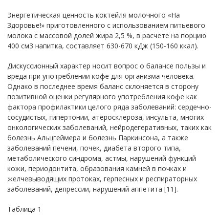
Энергетическая ценность коктейля молочного «На
Здоровье!» приготовленного с использованием питьевого
молока с массовой долей жира 2,5 %, в расчете на порцию
400 см3 напитка, составляет 630-670 кДж (150-160 ккал).
Дискуссионный характер носит вопрос о балансе пользы и
вреда при употреблении кофе для организма человека.
Однако в последнее время баланс склоняется в сторону
позитивной оценки регулярного употребления кофе как
фактора профилактики целого ряда заболеваний: сердечно-
сосудистых, гипертонии, атеросклероза, инсульта, многих
онкологических заболеваний, нейродегеративных, таких как
болезнь Альцгеймера и болезнь Паркинсона, а также
заболеваний печени, почек, диабета второго типа,
метаболического синдрома, астмы, нарушений функций
кожи, периодонтита, образования камней в почках и
желчевыводящих протоках, герпесных и респираторных
заболеваний, депрессии, нарушений аппетита [11].
Таблица 1