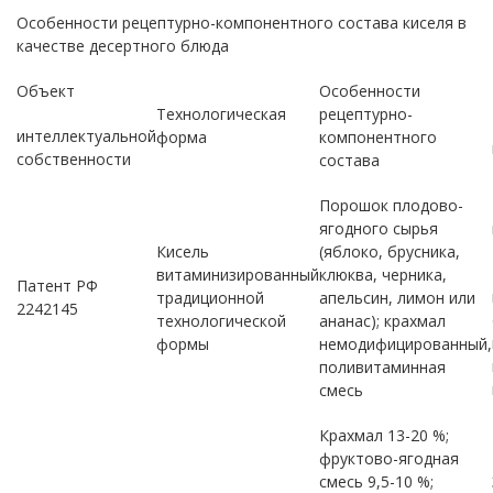
Особенности рецептурно-компонентного состава киселя в
качестве десертного блюда
Объект
Особенности
Технологическая
рецептурно-
интеллектуальной
форма
компонентного
собственности
состава
Порошок плодово-
ягодного сырья
Кисель
(яблоко, брусника,
витаминизированный
клюква, черника,
Патент РФ
традиционной
апельсин, лимон или
2242145
технологической
ананас); крахмал
формы
немодифицированный,
поливитаминная
смесь
Крахмал 13-20 %;
фруктово-ягодная
смесь 9,5-10 %;