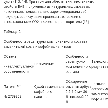
сухие» [13, 14]. При этом для обеспечения инстантных
свойств БАВ, полученных из натуральных сырьевых
источников, положительно зарекомендовали себя
подходы, реализующие процессы экстракции с
использованием СO2 в качестве растворителя [15].
Таблица 2
Особенности рецептурно-компонентного состава
заменителей кофе и кофейных напитков
Объект
Особенности
рецептурно-
Технолог
Назначение
интеллектуальной
компонентного
результа
собственности
состава
Обжаренные
Расширен
Патент РФ
Сухой заменитель
семечки арбуза
ассортим
кофейного
0,5-1,0 мм 80
замените
№ 2739808
напитка
%; цикорий 20
кофейных
%