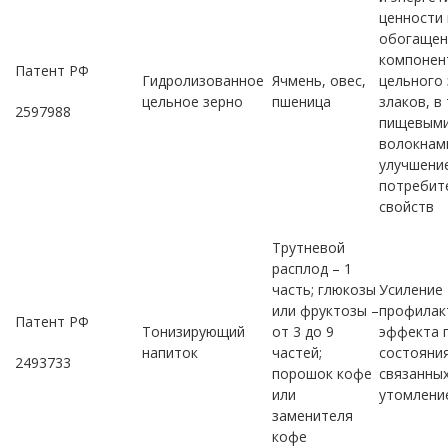
ценности 
обогащен
компонен
Патент РФ
Гидролизованное
Ячмень, овес,
цельного 
цельное зерно
пшеница
злаков, в
2597988
пищевым
волокнам
улучшени
потребит
свойств
Трутневой
расплод – 1
часть; глюкозы
Усиление
или фруктозы –
профилак
Патент РФ
Тонизирующий
от 3 до 9
эффекта 
напиток
частей;
состояния
2493733
порошок кофе
связанных
или
утомлени
заменителя
кофе