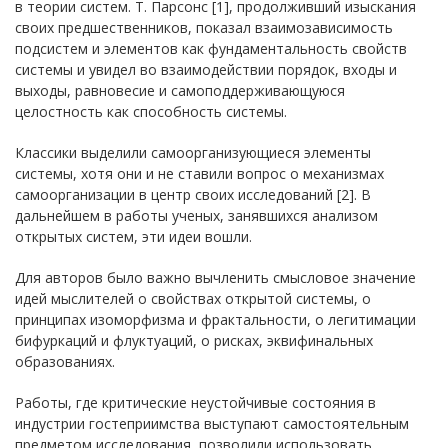
в теории систем. Т. Парсонс [1], продолживший изыскания
своих предшественников, показал взаимозависимость
подсистем и элементов как фундаментальность свойств
системы и увидел во взаимодействии порядок, входы и
выходы, равновесие и самоподдерживающуюся
целостность как способность системы.
Классики выделили самоорганизующиеся элементы
системы, хотя они и не ставили вопрос о механизмах
самоорганизации в центр своих исследований [2]. В
дальнейшем в работы ученых, занявшихся анализом
открытых систем, эти идеи вошли.
Для авторов было важно вычленить смысловое значение
идей мыслителей о свойствах открытой системы, о
принципах изоморфизма и фрактальности, о легитимации
бифуркаций и флуктуаций, о рисках, эквифинальных
образованиях.
Работы, где критические неустойчивые состояния в
индустрии гостеприимства выступают самостоятельным
предметом исследования, позволили использовать