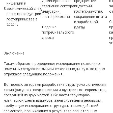
Доминирование
предприятий
в
инфекции и
стагнации сектора
индустрии
з
8
экономический спад
индустрии
гостеприимства,
от
развития индустрии
гостеприимства
сокращение штата
гостеприимства в
С
и заработной
2020 г.
Падение
п
платы
потребительского
к
спроса
п
ус
Заключение
Таким образом, проведенное исследование позволило
получить следующие эмпирические выводы, суть которых
отражают следующие положения.
Во-первых, авторами разработана структурно-логическая
схема (рисунок) представления индустрии гостеприимства,
состоящей из двух частей. Обе части структурно-
логической схемы взаимосвязаны системным анализом,
требующим исследования структуры, взаимодействий
элементов, возникающих в результате сознательных