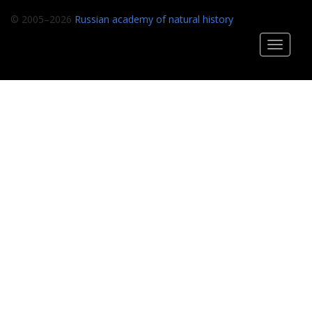
© 2005–2026
Russian academy of natural history
Toggle
navigati