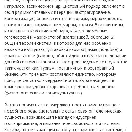
например, технических и др. Системный подход включает в
себя ряд мыслительных итераций: абстрагирование,
конкретизация, анализ, синтез, историзм, иерархичность,
взаимосвязь с окружающим миром, холизм. Эти принципы,
известные в классической парадигме, заложенные
гегелевской и марксистской диалектикой, обогащены
общей теорией систем, в которой для нас особенно
важными выступают установки изоморфизма (подобие) и
фрактальности (самоподобие). Адекватным в исследовании
данной системы становится воспроизведение ее в единстве
таких частей как: туризм, гостиничный и ресторанный
бизнес. Эти три части составляют единство, которому
присуще свойство эмерджентности, выражающееся в
комплексном удовлетворении потребностей человека
(физиологических и социокультурных).
Важно понимать, что эмерджентность применительно к
подобного рода системам не есть новая онтологическая
сущность, возникающая наряду с индустрией
гостеприимства, а имманентное свойство этой системы.
Холизм, пронизывающий сложную взаимосвязь в системе, с