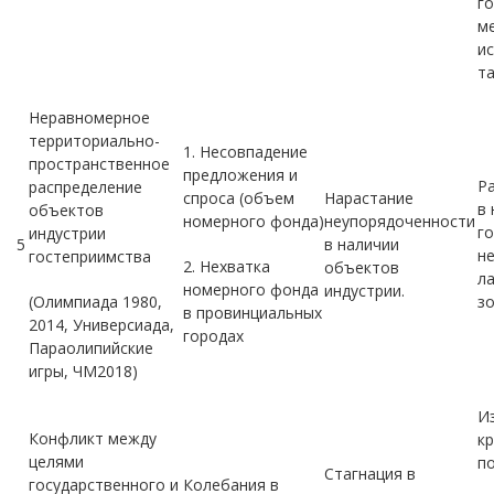
г
м
и
та
Неравномерное
территориально-
1. Несовпадение
пространственное
предложения и
Р
распределение
спроса (объем
Нарастание
в
объектов
номерного фонда)
неупорядоченности
го
индустрии
5
в наличии
н
гостеприимства
2. Нехватка
объектов
л
номерного фонда
индустрии.
(Олимпиада 1980,
зо
в провинциальных
2014, Универсиада,
городах
Параолипийские
игры, ЧМ2018)
И
Конфликт между
к
целями
по
Стагнация в
государственного и
Колебания в