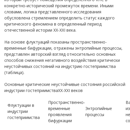
конкретно-исторический промежуток времени. Иными
словами, логика представленного исследования
обусловлена стремлением определить статус каждого
критического феномена в определенный период
отечественной истории ХХ-ХХI века.
На основе флуктуаций показаны пространственно-
временные бифуркации, отражены энтропийные процессы,
представлен авторский взгляд относительно основных
способов снижения негативного воздействия критически
неустойчивых состояний на индустрию гостеприимства
(таблица).
Основные критические неустойчивые состояния российской
индустрии гостеприимстваXX-XXI веков
Пространственно-
В
Флуктуации в
временные
Энтропийные
из
индустрии
проявления
процессы
н
гостеприимства
бифуркации
с