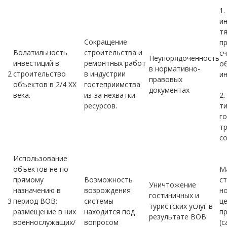
1
и
т
Сокращение
п
Волатильность
строительства и
с
Неупорядоченность
инвестиций в
ремонтных работ
о
в нормативно-
2
строительство
в индустрии
ин
правовых
объектов в 2/4 XX
гостеприимства
документах
века.
из-за нехватки
2
ресурсов.
т
г
т
со
Использование
объектов не по
М
прямому
Возможность
с
Уничтожение
назначению в
возрождения
н
гостиничных и
3
период ВОВ:
системы
ц
туристских услуг в
размещение в них
находится под
п
результате ВОВ
военнослужащих/
вопросом
(с