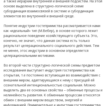
а также иерархии внутренней и внешней подсистем. На этой
основе выделена в структурно-логической схеме
субординация взаимосвязей в системе и субординация
элементов во внутренней и внешней среде.
Понятие индустрии гостеприимства рассматривается нами
как «идеальный» тип (М.Вебер), в основе которого лежит
рациональное поведение хозяйствующего субъекта. Это,
конечно, не значит, что данная система есть только
результат целерационального социального действия. Тем
не менее, этос индустрии в основном определяется
целерациональными мотивами.
Во второй части структурно-логической схемы предметом
исследования выступает индустрия гостеприимства как
открытая, т.е постоянно вступающая во взаимодействия с
внешним миром, адаптирующаяся к нему с присущей ей
сознательной интенциональностью социальная. Можно
выделить два ее основных свойства – обменные процессы и
нелинейность развития. К обменным процессам относятся
обмен с внешним миром веществом, энергией и
информацией. Применительно к индустрии гостеприимства