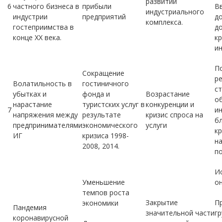
развитии
6
частного бизнеса в
прибыли
В
индустриального
индустрии
предприятий
д
комплекса.
гостеприимства в
д
конце ХХ века.
к
и
П
Сокращение
р
Волатильность в
гостиничного
с
убытках и
фонда и
Возрастание
о
нарастание
туристских услуг в
конкуренции и
7
ин
напряжения между
результате
кризис спроса на
б
предпринимателями
экономического
услуги
к
ИГ
кризиса 1998-
н
2008, 2014.
по
И
Уменьшение
он
темпов роста
Закрытие
П
экономики
Пандемия
значительной части
г
коронавирусной