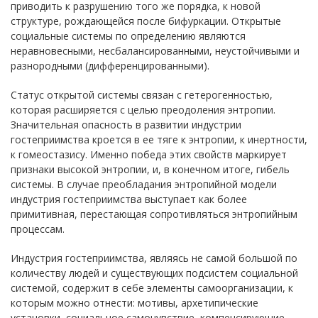
приводить к разрушению того же порядка, к новой
структуре, рождающейся после бифуркации. Открытые
социальные системы по определению являются
неравновесными, несбалансированными, неустойчивыми и
разнородными (дифференцированными).
Статус открытой системы связан с гетерогенностью,
которая расширяется с целью преодоления энтропии.
Значительная опасность в развитии индустрии
гостеприимства кроется в ее тяге к энтропии, к инертности,
к гомеостазису. Именно победа этих свойств маркирует
признаки высокой энтропии, и, в конечном итоге, гибель
системы. В случае преобладания энтропийной модели
индустрия гостеприимства выступает как более
примитивная, перестающая сопротивляться энтропийным
процессам.
Индустрия гостеприимства, являясь не самой большой по
количеству людей и существующих подсистем социальной
системой, содержит в себе элементы самоорганизации, к
которым можно отнести: мотивы, архетипические
установки, социальное самочувствие, компенсирующие