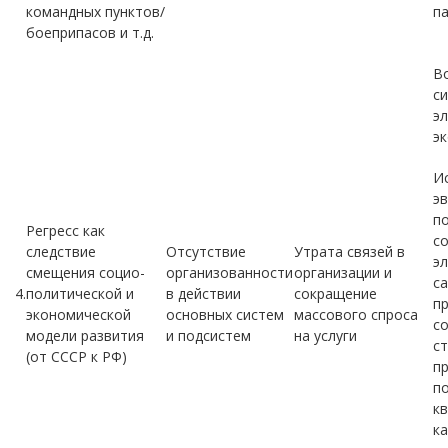
командных пунктов/
п
боеприпасов и т.д.
В
с
э
э
И
э
п
Регресс как
с
следствие
Отсутствие
Утрата связей в
эл
смещения социо-
организованности
организации и
с
4.
политической и
в действии
сокращение
п
экономической
основных систем
массового спроса
с
модели развития
и подсистем
на услуги
ст
(от СССР к РФ)
п
п
к
к