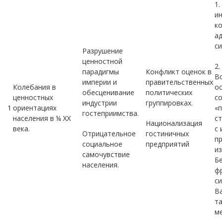
1.
ин
к
а
си
Разрушение
ценностной
2.
парадигмы
Конфликт оценок в
В
империи и
правительственных
Колебания в
о
обесценивание
политических
ценностных
с
индустрии
группировках.
1
ориентациях
«
гостеприимства.
населения в ¼ XX
с
Национализация
века.
с
Отрицательное
гостиничных
п
социальное
предприятий
и
самочувствие
Б
населения.
ф
си
Ва
т
м