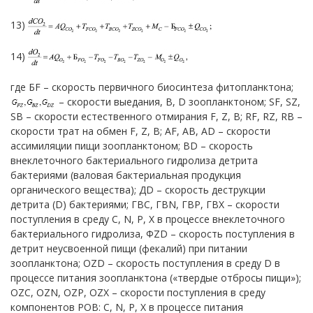
13)
14)
где БF – скорость первичного биосинтеза фитопланктона;
– скорости выедания, B, D зоопланктоном; SF, SZ,
SB – скорости естественного отмирания F, Z, B; RF, RZ, RB –
скорости трат на обмен F, Z, B; AF, AB, АD – скорости
ассимиляции пищи зоопланктоном; BD – скорость
внеклеточного бактериального гидролиза детрита
бактериями (валовая бактериальная продукция
органического вещества); ДD – скорость деструкции
детрита (D) бактериями; ГВС, ГBN, ГВР, ГВХ – скорости
поступления в среду С, N, Р, Х в процессе внеклеточного
бактериального гидролиза, ФZD – скорость поступления в
детрит неусвоенной пищи (фекалий) при питании
зоопланктона; OZD – скорость поступления в среду D в
процессе питания зоопланктона («твердые отбросы пищи»);
ОZC, ОZN, OZP, OZX – скорости поступления в среду
компонентов РОВ: С, N, Р, Х в процессе питания