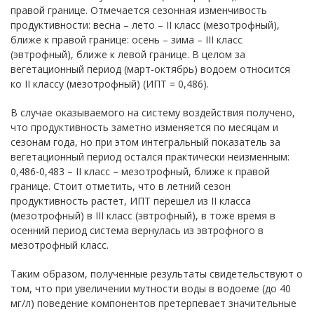
правой границе. Отмечается сезонная изменчивость
продуктивности: весна – лето – II класс (мезотрофный),
ближе к правой границе: осень – зима – III класс
(эвтрофный), ближе к левой границе. В целом за
вегетационный период (март-октябрь) водоем относится
ко II классу (мезотрофный) (ИПТ = 0,486).
В случае оказываемого на систему воздействия получено,
что продуктивность заметно изменяется по месяцам и
сезонам года, но при этом интегральный показатель за
вегетационный период остался практически неизменным:
0,486-0,483 – II класс – мезотрофный, ближе к правой
границе. Стоит отметить, что в летний сезон
продуктивность растет, ИПТ перешел из II класса
(мезотрофный) в III класс (эвтрофный), в тоже время в
осенний период система вернулась из эвтрофного в
мезотрофный класс.
Таким образом, полученные результаты свидетельствуют о
том, что при увеличении мутности воды в водоеме (до 40
мг/л) поведение компонентов претерпевает значительные