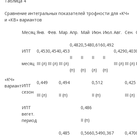
Таблица 4
Сравнение интегральных показателей трофности для «КЧ»
и «КВ» вариантов
Месяц
Янв.
Фев.
Мар.
Апр.
Май
Июн.
Июл.
Авг.
Сен.
0,482
0,548
0,616
0,492
ИПТ
0,453
0,454
0,453
0,429
0,403
II
II
II
II
месяц
III (л)
III (л)
III (л)
III (л)
III (л)
(п)
(п)
(л)
(п)
«КЧ»
0,449
0,494
0,512
0,425
ИПТ
вариант
сезон
III (л)
II (п)
II (п)
III (л)
ИПТ
0,486
вегет.
II (п)
период
0,485
0,566
0,549
0,367
0,470