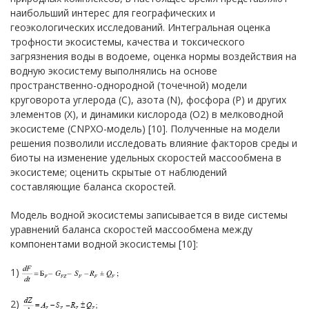
наибольший интерес для географических и
геоэкологических исследований. Интегральная оценка
трофности экосистемы, качества и токсического
загрязнения воды в водоеме, оценка нормы воздействия на
водную экосистему выполнялись на основе
пространственно-однородной (точечной) модели
круговорота углерода (C), азота (N), фосфора (Р) и других
элементов (X), и динамики кислорода (O2) в мелководной
экосистеме (CNPXО-модель) [10]. Полученные на модели
решения позволили исследовать влияние факторов среды и
биоты на изменение удельных скоростей массообмена в
экосистеме; оценить скрытые от наблюдений
составляющие баланса скоростей.
Модель водной экосистемы записывается в виде системы
уравнений баланса скоростей массообмена между
компонентами водной экосистемы [10]:
1)
2)