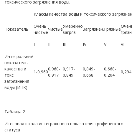
токсического загрязнения воды.
Классы качества воды и токсического загрязне
Очень
Умеренно
Очен
Показатель
Чистые
Загрязнен.
Грязные
чистые
загряз.
гряз
I
II
III
IV
V
VI
Интегральный
показатель
качества и
0,960-
0,917-
0,849-
0,668-
1-0,960
0,294
токс.
0,917
0,849
0,668
0,264
загрязнения
воды (ИПК)
Таблица 2
Итоговая шкала интегрального показателя трофического
статуса