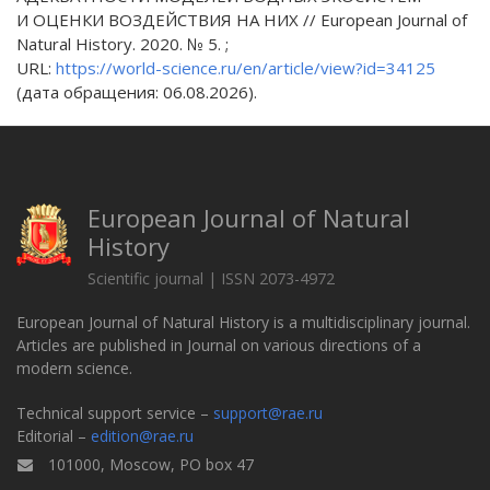
И ОЦЕНКИ ВОЗДЕЙСТВИЯ НА НИХ // European Journal of
Natural History. 2020. № 5. ;
URL:
https://world-science.ru/en/article/view?id=34125
(дата обращения: 06.08.2026).
European Journal of Natural
History
Scientific journal | ISSN 2073-4972
European Journal of Natural History is a multidisciplinary journal.
Articles are published in Journal on various directions of a
modern science.
Technical support service –
support@rae.ru
Editorial –
edition@rae.ru
101000, Moscow, PO box 47