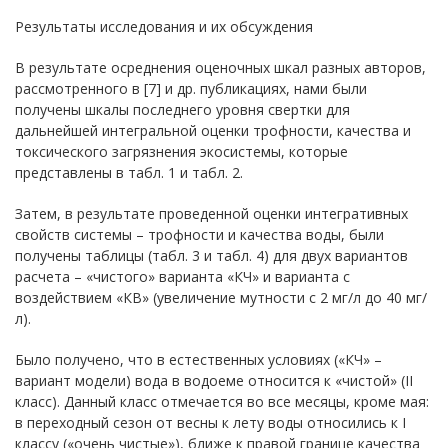
Результаты исследования и их обсуждения
В результате осреднения оценочных шкал разных авторов,
рассмотренного в [7] и др. публикациях, нами были
получены шкалы последнего уровня свертки для
дальнейшей интегральной оценки трофности, качества и
токсического загрязнения экосистемы, которые
представлены в табл. 1 и табл. 2.
Затем, в результате проведенной оценки интегративных
свойств системы – трофности и качества воды, были
получены таблицы (табл. 3 и табл. 4) для двух вариантов
расчета – «чистого» варианта «КЧ» и варианта с
воздействием «КВ» (увеличение мутности с 2 мг/л до 40 мг/
л).
Было получено, что в естественных условиях («КЧ» –
вариант модели) вода в водоеме относится к «чистой» (II
класс). Данный класс отмечается во все месяцы, кроме мая:
в переходный сезон от весны к лету воды относились к I
классу («очень чистые»), ближе к правой границе качества