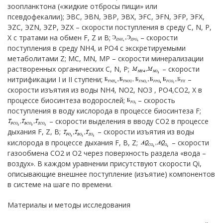
зоопланктона («жидкие отбросы пищи» или
псевдофекалии); ЭВС, ЭBN, ЭВР, ЭВХ, ЭFС, ЭFN, ЭFP, ЭFX,
ЭZС, ЭZN, ЭZP, ЭZX – скорости поступления в среду С, N, P,
X с тратами на обмен F, Z и В;
– скорости
поступления в среду NH4, и PO4 c экскретируемыми
метаболитами Z; MC, MN, MP – скорости минерализации
растворенных органических C, N, P;
– скорости
нитрификации I и II ступени;
–
скорости изъятия из воды NH4, NO2, NO3 , PO4,CO2, X в
процессе биосинтеза водорослей;
– скорость
поступления в воду кислорода в процессе биосинтеза F;
– скорости выделения в вводу СО2 в процессе
дыхания F, Z, B;
– скорости изъятия из воды
кислорода в процессе дыхания F, B, Z;
– скорости
газообмена СО2 и О2 через поверхность раздела «вода –
воздух». В каждом уравнении присутствуют скорости Qi,
описывающие внешнее поступление (изъятие) компонентов
в системе на шаге по времени.
Материалы и методы исследования