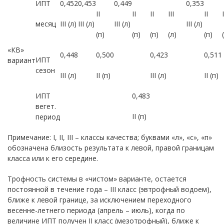
ИПТ
0,452
0,453
0,449
0,353
II
II
II
III
II
I
месяц
III (л)
III (л)
III (л)
III (л)
(п)
(п)
(п)
(л)
(п)
«КВ»
0,448
0,500
0,423
0,511
ИПТ
вариант
сезон
III (л)
II (п)
III (л)
II (п)
ИПТ
0,483
вегет.
II (п)
период
Примечание: I, II, III – классы качества; буквами «л», «с», «п»
обозначена близость результата к левой, правой границам
класса или к его середине.
Трофность системы в «чистом» варианте, остается
постоянной в течение года – III класс (эвтрофный водоем),
ближе к левой границе, за исключением переходного
весенне-летнего периода (апрель – июль), когда по
величине ИПТ получен II класс (мезотрофный), ближе к