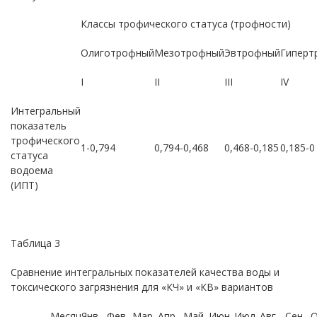
Классы трофического статуса (трофности)
Олиготрофный
Мезотрофный
Эвтрофный
Гиперт
I
II
III
IV
Интегральный
показатель
трофического
1-0,794
0,794-0,468
0,468-0,185
0,185-0
статуса
водоема
(ИПТ)
Таблица 3
Сравнение интегральных показателей качества воды и
токсического загрязнения для «КЧ» и «КВ» вариантов
Месяц
Янв.
Фев.
Мар.
Апр.
Май
Июн.
Июл.
Авг.
Сен.
О